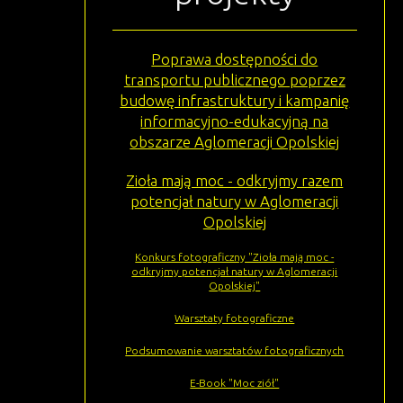
Poprawa dostępności do
transportu publicznego poprzez
budowę infrastruktury i kampanię
informacyjno-edukacyjną na
obszarze Aglomeracji Opolskiej
Zioła mają moc - odkryjmy razem
potencjał natury w Aglomeracji
Opolskiej
Konkurs fotograficzny "Zioła mają moc -
odkryjmy potencjał natury w Aglomeracji
Opolskiej"
Warsztaty fotograficzne
Podsumowanie warsztatów fotograficznych
E-Book "Moc ziół"