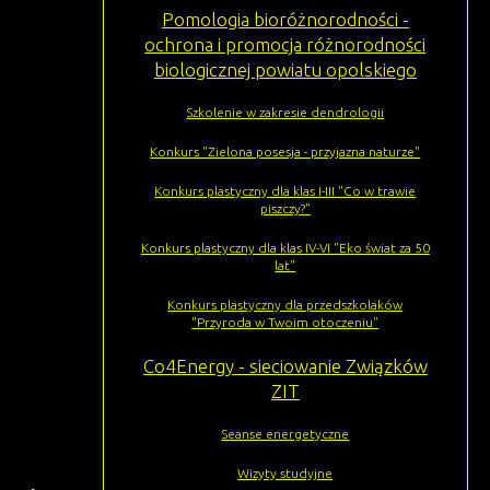
Pomologia bioróżnorodności -
ochrona i promocja różnorodności
biologicznej powiatu opolskiego
Szkolenie w zakresie dendrologii
Konkurs "Zielona posesja - przyjazna naturze"
Konkurs plastyczny dla klas I-III "Co w trawie
piszczy?"
Konkurs plastyczny dla klas IV-VI "Eko świat za 50
lat"
Konkurs plastyczny dla przedszkolaków
"Przyroda w Twoim otoczeniu"
Co4Energy - sieciowanie Związków
ZIT
Seanse energetyczne
Wizyty studyjne