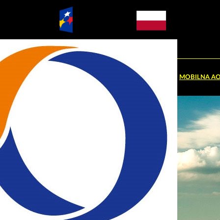
o@ao.opole.pl
A
RPO WO 2014-2020
FUNDUSZE EU 2021-2027
MOBILNA A