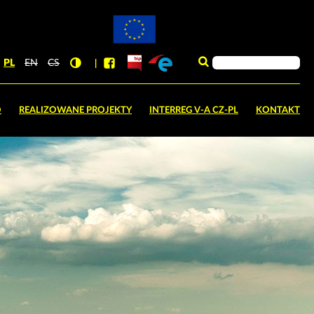
PL
EN
CS
O
REALIZOWANE PROJEKTY
INTERREG V-A CZ-PL
KONTAKT