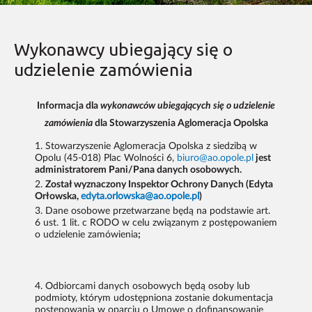
Wykonawcy ubiegający się o
udzielenie zamówienia
Informacja dla
wykonawców ubiegających się o udzielenie
zamówienia
dla Stowarzyszenia Aglomeracja Opolska
Stowarzyszenie Aglomeracja Opolska z siedzibą w
Opolu (45-018) Plac Wolności 6,
biuro@ao.opole.pl
jest
administratorem Pani/Pana danych osobowych.
Został wyznaczony Inspektor Ochrony Danych (Edyta
Orłowska,
edyta.orlowska@ao.opole.pl
)
Dane osobowe przetwarzane będą na podstawie art.
6 ust. 1 lit. c RODO w celu związanym z postępowaniem
o udzielenie zamówienia
;
Odbiorcami danych osobowych będą osoby lub
podmioty, którym udostępniona zostanie dokumentacja
postępowania w oparciu o Umowę o dofinansowanie