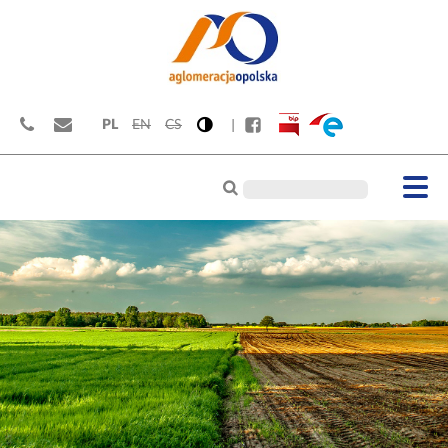
PL
EN
CS