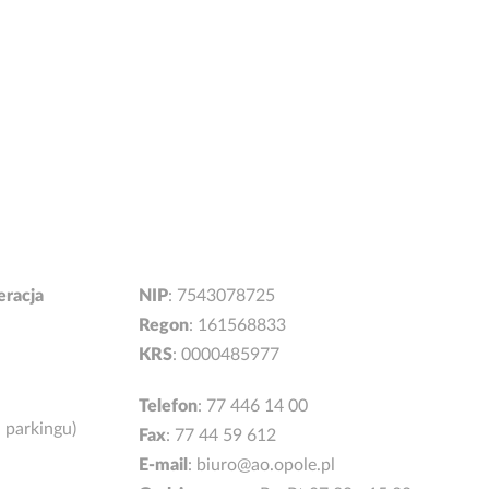
eracja
NIP
: 7543078725
Regon
: 161568833
KRS
: 0000485977
Telefon
:
77 446 14 00
d parkingu)
Fax
: 77 44 59 612
E-mail
:
biuro@ao.opole.pl