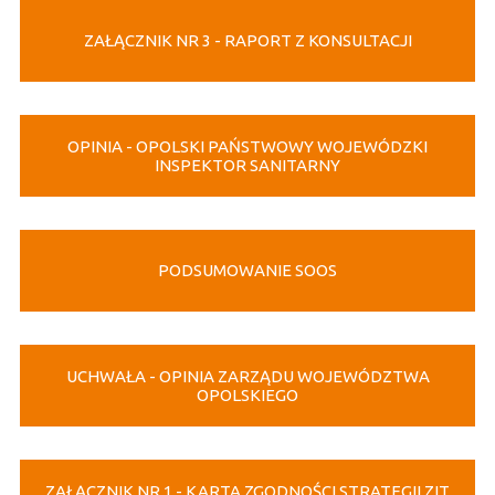
ZAŁĄCZNIK NR 3 - RAPORT Z KONSULTACJI
OPINIA - OPOLSKI PAŃSTWOWY WOJEWÓDZKI
INSPEKTOR SANITARNY
PODSUMOWANIE SOOS
UCHWAŁA - OPINIA ZARZĄDU WOJEWÓDZTWA
OPOLSKIEGO
ZAŁĄCZNIK NR 1 - KARTA ZGODNOŚCI STRATEGII ZIT