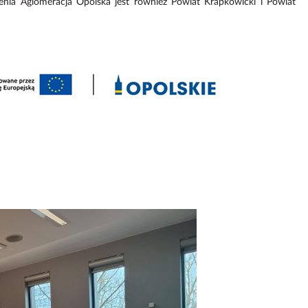
nia Aglomeracja Opolska jest również Powiat Krapkowicki i Powiat