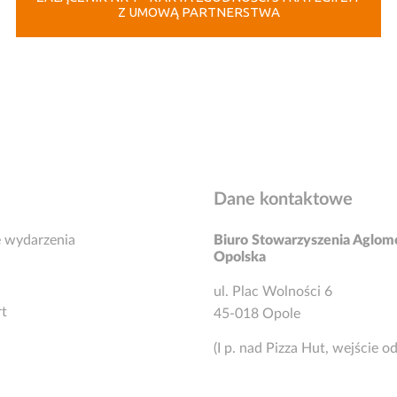
Z UMOWĄ PARTNERSTWA
e
Dane kontaktowe
 wydarzenia
Biuro Stowarzyszenia Aglom
Opolska
ul. Plac Wolności 6
rt
45-018 Opole
(I p. nad Pizza Hut, wejście o