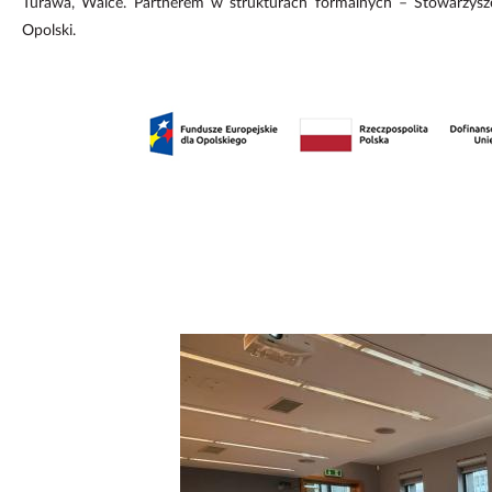
Turawa, Walce. Partnerem w strukturach formalnych – Stowarzysze
Opolski.