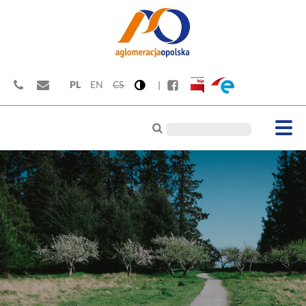
PL
EN
CS