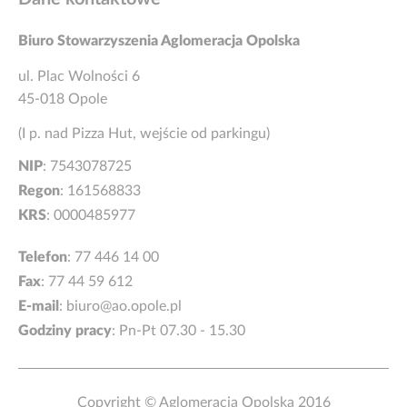
Biuro Stowarzyszenia Aglomeracja Opolska
ul. Plac Wolności 6
45-018 Opole
(I p. nad Pizza Hut, wejście od parkingu)
NIP
: 7543078725
Regon
: 161568833
KRS
: 0000485977
Telefon
:
77 446 14 00
Fax
: 77 44 59 612
E-mail
:
biuro@ao.opole.pl
Godziny pracy
: Pn-Pt 07.30 - 15.30
Copyright © Aglomeracja Opolska 2016