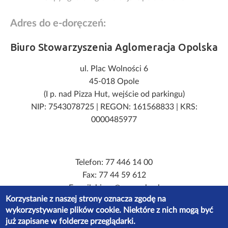
Adres do e-doręczeń:
Biuro Stowarzyszenia Aglomeracja Opolska
ul. Plac Wolności 6
45-018 Opole
(I p. nad Pizza Hut, wejście od parkingu)
NIP: 7543078725
|
REGON: 161568833
|
KRS:
0000485977
Telefon: 77 446 14 00
Fax: 77 44 59 612
E-mail: biuro@ao.opole.pl
Korzystanie z naszej strony oznacza zgodę na
E-doręczenia: AE:PL-93765-53976-GDRAR-25
wykorzystywanie plików cookie. Niektóre z nich mogą być
ePuap address: /Stowarzyszenie-AO/SkrytkaESP
już zapisane w folderze przeglądarki.
Godziny pracy: Pn-Pt 07.30 - 15.30