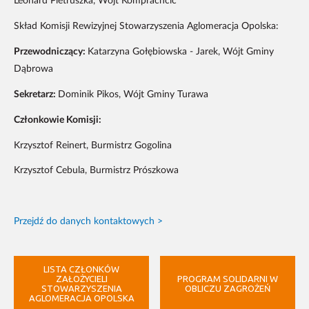
Leonard Pietruszka, Wójt Komprachcic
Skład Komisji Rewizyjnej Stowarzyszenia Aglomeracja Opolska:
Przewodniczący:
Katarzyna Gołębiowska - Jarek, Wójt Gminy
Dąbrowa
Sekretarz:
Dominik Pikos, Wójt Gminy Turawa
Członkowie Komisji:
Krzysztof Reinert, Burmistrz Gogolina
Krzysztof Cebula, Burmistrz Prószkowa
Przejdź do danych kontaktowych >
LISTA CZŁONKÓW
ZAŁOŻYCIELI
PROGRAM SOLIDARNI W
STOWARZYSZENIA
OBLICZU ZAGROŻEŃ
AGLOMERACJA OPOLSKA