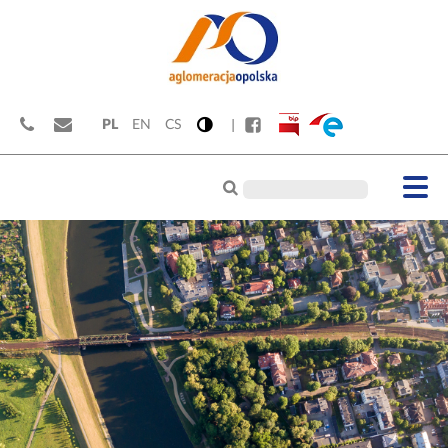
PL
EN
CS