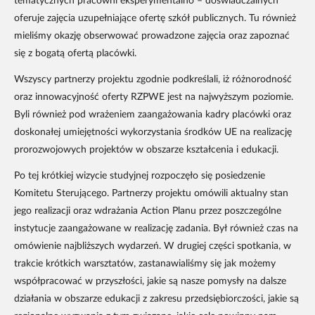
tematycznych pracowni eksperymentalno – doświadczalnych
oferuje zajęcia uzupełniające ofertę szkół publicznych. Tu również
mieliśmy okazję obserwować prowadzone zajęcia oraz zapoznać
się z bogatą ofertą placówki.
Wszyscy partnerzy projektu zgodnie podkreślali, iż różnorodność
oraz innowacyjność oferty RZPWE jest na najwyższym poziomie.
Byli również pod wrażeniem zaangażowania kadry placówki oraz
doskonałej umiejętności wykorzystania środków UE na realizację
prorozwojowych projektów w obszarze kształcenia i edukacji.
Po tej krótkiej wizycie studyjnej rozpoczęło się posiedzenie
Komitetu Sterującego. Partnerzy projektu omówili aktualny stan
jego realizacji oraz wdrażania Action Planu przez poszczególne
instytucje zaangażowane w realizację zadania. Był również czas na
omówienie najbliższych wydarzeń. W drugiej części spotkania, w
trakcie krótkich warsztatów, zastanawialiśmy się jak możemy
współpracować w przyszłości, jakie są nasze pomysły na dalsze
działania w obszarze edukacji z zakresu przedsiębiorczości, jakie są