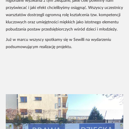
regionalne wyzwania z tym związane, jakie cele powinny nam
przyświecać i jaki efekt chcielibyśmy osiągnąć. Wszyscy uczestnicy
warsztatów dostrzegli ogromną rolę kształcenia tzw. kompetencji
kluczowych oraz umiejętności miękkich jako istotnego elementu
pobudzania postaw przedsiębiorczych wśród dzieci i młodzieży.
Już w marcu wszyscy spotkamy się w Sewilli na wydarzeniu
podsumowującym realizację projektu.