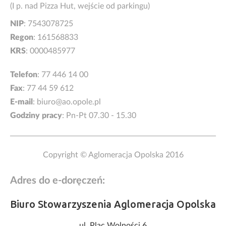
(I p. nad Pizza Hut, wejście od parkingu)
NIP
: 7543078725
Regon
: 161568833
KRS
: 0000485977
Telefon
:
77 446 14 00
Fax
: 77 44 59 612
E-mail
:
biuro@ao.opole.pl
Godziny pracy
: Pn-Pt 07.30 - 15.30
Copyright © Aglomeracja Opolska 2016
Adres do e-doręczeń:
Biuro Stowarzyszenia Aglomeracja Opolska
ul. Plac Wolności 6