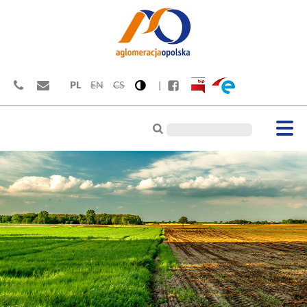
PL
EN
CS