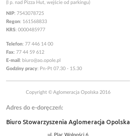
(I p. nad Pizza Hut, wejście od parkingu)
NIP
: 7543078725
Regon
: 161568833
KRS
: 0000485977
Telefon
:
77 446 14 00
Fax
: 77 44 59 612
E-mail
:
biuro@ao.opole.pl
Godziny pracy
: Pn-Pt 07.30 - 15.30
Copyright © Aglomeracja Opolska 2016
Adres do e-doręczeń:
Biuro Stowarzyszenia Aglomeracja Opolska
ul. Plac Wolności 6