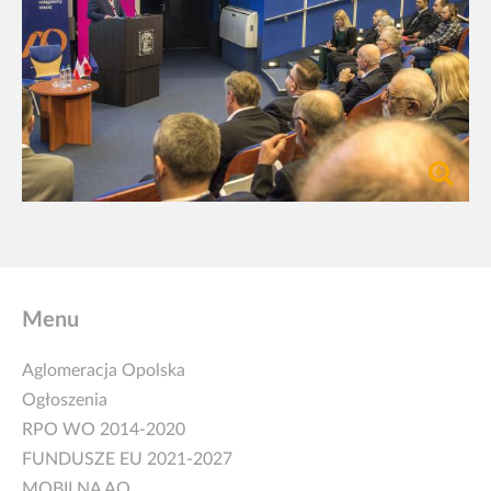
Menu
Aglomeracja Opolska
Ogłoszenia
RPO WO 2014-2020
FUNDUSZE EU 2021-2027
MOBILNA AO