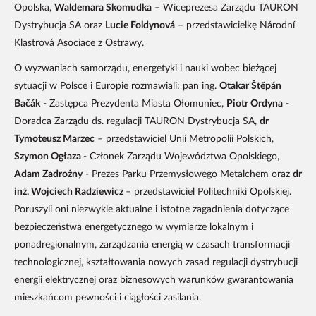
Opolska,
Waldemara Skomudka
– Wiceprezesa Zarządu TAURON
Dystrybucja SA oraz
Lucie Foldynová
– przedstawicielkę Národní
Klastrová Asociace z Ostrawy.
O wyzwaniach samorządu, energetyki i nauki wobec bieżącej
sytuacji w Polsce i Europie rozmawiali: pan ing.
Otakar Štěpán
Bačák
- Zastępca Prezydenta Miasta Ołomuniec,
Piotr Ordyna
-
Doradca Zarządu ds. regulacji TAURON Dystrybucja SA,
dr
Tymoteusz Marzec
– przedstawiciel Unii Metropolii Polskich,
Szymon Ogłaza
- Członek Zarządu Województwa Opolskiego,
Adam Zadrożny
- Prezes Parku Przemysłowego Metalchem oraz
dr
inż. Wojciech Radziewicz
– przedstawiciel Politechniki Opolskiej.
Poruszyli oni niezwykle aktualne i istotne zagadnienia dotyczące
bezpieczeństwa energetycznego w wymiarze lokalnym i
ponadregionalnym, zarządzania energią w czasach transformacji
technologicznej, kształtowania nowych zasad regulacji dystrybucji
energii elektrycznej oraz biznesowych warunków gwarantowania
mieszkańcom pewności i ciągłości zasilania.