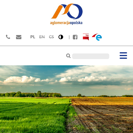
PL
EN
CS