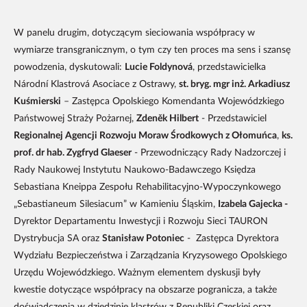
W panelu drugim, dotyczącym sieciowania współpracy w
wymiarze transgranicznym, o tym czy ten proces ma sens i szansę
powodzenia, dyskutowali:
Lucie Foldynová
, przedstawicielka
Národní Klastrová Asociace z Ostrawy,
st. bryg. mgr inż. Arkadiusz
Kuśmierski
– Zastępca Opolskiego Komendanta Wojewódzkiego
Państwowej Straży Pożarnej,
Zdeněk Hilbert
- Przedstawiciel
Regionalnej Agencji Rozwoju Moraw Środkowych z Ołomuńca
,
ks.
prof. dr hab. Zygfryd Glaeser
- Przewodniczący Rady Nadzorczej i
Rady Naukowej Instytutu Naukowo-Badawczego Księdza
Sebastiana Kneippa Zespołu Rehabilitacyjno-Wypoczynkowego
„Sebastianeum Silesiacum” w Kamieniu Śląskim,
Izabela Gajecka -
Dyrektor Departamentu Inwestycji i Rozwoju Sieci TAURON
Dystrybucja SA oraz
Stanisław Potoniec
- Zastępca Dyrektora
Wydziału Bezpieczeństwa i Zarządzania Kryzysowego Opolskiego
Urzędu Wojewódzkiego. Ważnym elementem dyskusji były
kwestie dotyczące współpracy na obszarze pogranicza, a także