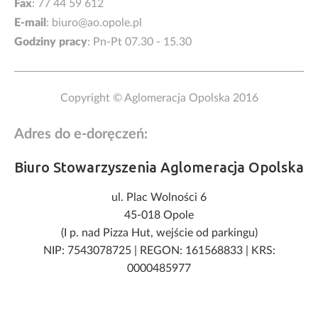
Fax
: 77 44 59 612
E-mail
:
biuro@ao.opole.pl
Godziny pracy
: Pn-Pt 07.30 - 15.30
Copyright © Aglomeracja Opolska 2016
Adres do e-doręczeń:
Biuro Stowarzyszenia Aglomeracja Opolska
ul. Plac Wolności 6
45-018 Opole
(I p. nad Pizza Hut, wejście od parkingu)
NIP: 7543078725
|
REGON: 161568833
|
KRS:
0000485977