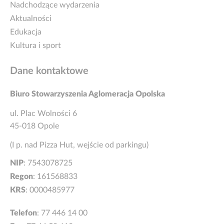
Nadchodzące wydarzenia
Aktualności
Edukacja
Kultura i sport
Dane kontaktowe
Biuro Stowarzyszenia Aglomeracja Opolska
ul. Plac Wolności 6
45-018 Opole
(I p. nad Pizza Hut, wejście od parkingu)
NIP
: 7543078725
Regon
: 161568833
KRS
: 0000485977
Telefon
:
77 446 14 00