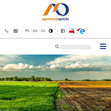
PL
EN
CS