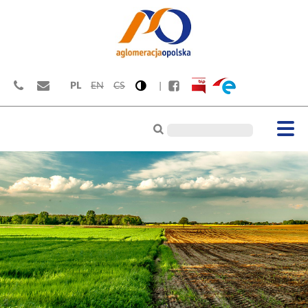
PL
EN
CS