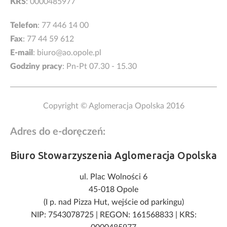
KRS
: 0000485977
Telefon
:
77 446 14 00
Fax
: 77 44 59 612
E-mail
:
biuro@ao.opole.pl
Godziny pracy
: Pn-Pt 07.30 - 15.30
Copyright © Aglomeracja Opolska 2016
Adres do e-doręczeń:
Biuro Stowarzyszenia Aglomeracja Opolska
ul. Plac Wolności 6
45-018 Opole
(I p. nad Pizza Hut, wejście od parkingu)
NIP: 7543078725
|
REGON: 161568833
|
KRS: