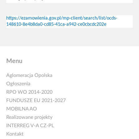
https://ezamowienia.gov.pl/mp-client/search/list/ocds-
148610-8e4b8da0-cd85-41ca-a942-ce0cbcdc202e
Menu
Aglomeracja Opolska
Ogłoszenia
RPO WO 2014-2020
FUNDUSZE EU 2021-2027
MOBILNA AO
Realizowane projekty
INTERREG V-A CZ-PL
Kontakt