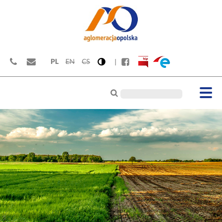
PL
EN
CS