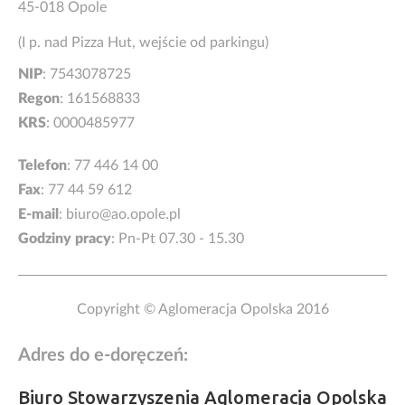
45-018 Opole
(I p. nad Pizza Hut, wejście od parkingu)
NIP
: 7543078725
Regon
: 161568833
KRS
: 0000485977
Telefon
:
77 446 14 00
Fax
: 77 44 59 612
E-mail
:
biuro@ao.opole.pl
Godziny pracy
: Pn-Pt 07.30 - 15.30
Copyright © Aglomeracja Opolska 2016
Adres do e-doręczeń:
Biuro Stowarzyszenia Aglomeracja Opolska