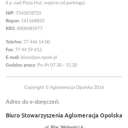
(I p. nad Pizza Hut, wejście od parkingu)
NIP
: 7543078725
Regon
: 161568833
KRS
: 0000485977
Telefon
:
77 446 14 00
Fax
: 77 44 59 612
E-mail
:
biuro@ao.opole.pl
Godziny pracy
: Pn-Pt 07.30 - 15.30
Copyright © Aglomeracja Opolska 2016
Adres do e-doręczeń:
Biuro Stowarzyszenia Aglomeracja Opolska
ul. Plac Wolności 6