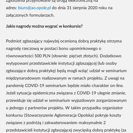
Zgłoszenia przyjmowane są drogą elektroniczną na
adres:
biuro@ao.opole.pl
do dnia 31 sierpnia 2020 roku na
załączonych formularzach.
Jakie nagrody można wygrać w konkursie?
Podmiot zgłaszający najwyżej ocenioną dobrą praktykę otrzyma
nagrodę rzeczową w postaci bonu upominkowego o
równowartości 500 PLN (słownie: pięćset złotych). Dodatkowo
wytypowani przedstawiciele instytucji zgłaszającej (lub osoby
zgłaszające dobrą praktykę) będą mogli wziąć udział w seminarium
międzynarodowym realizowanym w ramach projektu. Z uwagi na
pandemię COVID-19 seminarium będzie miało charakter on-line.
Jeżeli sytuacja epidemiczna związana z COVID-19 ulegnie zmianie,
przewiduje się udział w seminarium wyjazdowym zorganizowanym
u jednego z partnerów projektu. W takim przypadku organizator
konkursu (Stowarzyszenie Aglomeracja Opolska) pokryje koszty
związane z podróżą i zakwaterowaniem maksymalnie 2
przedstawicieli instytucji zgłaszającej zwycięską dobrą praktykę (za