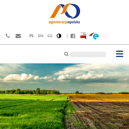
PL
EN
CS