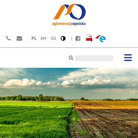
PL
EN
CS