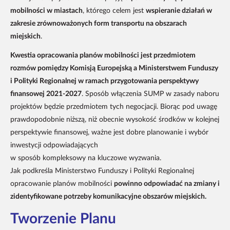
mobilności w miastach
, którego celem jest
wspieranie działań w
zakresie zrównoważonych form transportu na obszarach
miejskich
.
Kwestia opracowania planów mobilności jest przedmiotem
rozmów pomiędzy Komisją Europejską a Ministerstwem Funduszy
i Polityki Regionalnej w ramach przygotowania perspektywy
finansowej 2021-2027
. Sposób włączenia SUMP w zasady naboru
projektów będzie przedmiotem tych negocjacji. Biorąc pod uwagę
prawdopodobnie niższą, niż obecnie wysokość środków w kolejnej
perspektywie finansowej, ważne jest dobre planowanie i wybór
inwestycji odpowiadających
w sposób kompleksowy na kluczowe wyzwania.
Jak podkreśla Ministerstwo Funduszy i Polityki Regionalnej
opracowanie planów mobilności
powinno odpowiadać na zmiany i
zidentyfikowane potrzeby komunikacyjne obszarów miejskich.
Tworzenie Planu