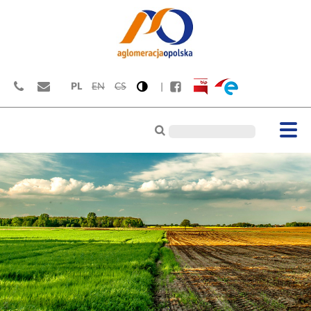
PL
EN
CS