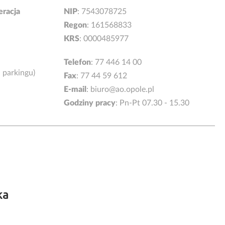
eracja
NIP
: 7543078725
Regon
: 161568833
KRS
: 0000485977
Telefon
:
77 446 14 00
d parkingu)
Fax
: 77 44 59 612
E-mail
:
biuro@ao.opole.pl
Godziny pracy
: Pn-Pt 07.30 - 15.30
ka