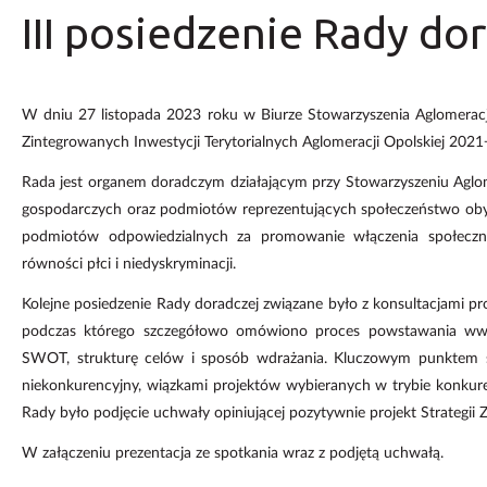
III posiedzenie Rady do
W dniu 27 listopada 2023 roku w Biurze Stowarzyszenia Aglomerac
Zintegrowanych Inwestycji Terytorialnych Aglomeracji Opolskiej 2021+
Rada jest organem doradczym działającym przy Stowarzyszeniu Aglome
gospodarczych oraz podmiotów reprezentujących społeczeństwo obyw
podmiotów odpowiedzialnych za promowanie włączenia społeczn
równości płci i niedyskryminacji.
Kolejne posiedzenie Rady doradczej związane było z konsultacjami pr
podczas którego szczegółowo omówiono proces powstawania ww. 
SWOT, strukturę celów i sposób wdrażania. Kluczowym punktem s
niekonkurencyjny, wiązkami projektów wybieranych w trybie konku
Rady było podjęcie uchwały opiniującej pozytywnie projekt Strategii 
W załączeniu prezentacja ze spotkania wraz z podjętą uchwałą.