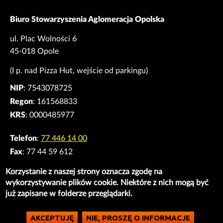
Biuro Stowarzyszenia Aglomeracja Opolska
ul. Plac Wolności 6
45-018 Opole
(I p. nad Pizza Hut, wejście od parkingu)
NIP
: 7543078725
Regon
: 161568833
KRS
: 0000485977
Telefon
:
77 446 14 00
Fax
: 77 44 59 612
E-mail
:
biuro@ao.opole.pl
Korzystanie z naszej strony oznacza zgodę na
Godziny pracy
: Pn-Pt 07.30 - 15.30
wykorzystywanie plików cookie. Niektóre z nich mogą być
już zapisane w folderze przeglądarki.
AKCEPTUJĘ
NIE, PROSZĘ O INFORMACJE
Copyright © Aglomeracja Opolska 2016