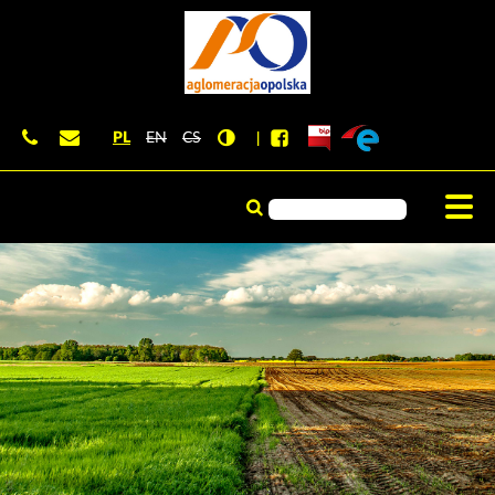
PL
EN
CS