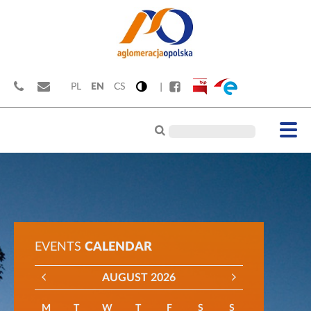
PL
EN
CS
EVENTS
CALENDAR
AUGUST 2026
M
T
W
T
F
S
S