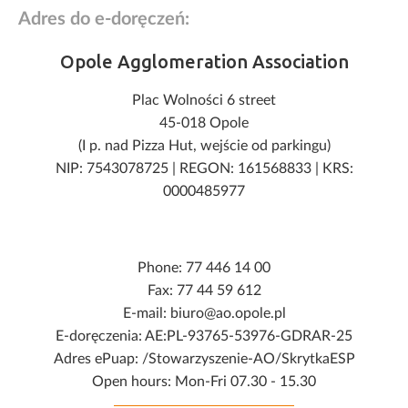
Adres do e-doręczeń:
Opole Agglomeration Association
Plac Wolności 6 street
45-018 Opole
(I p. nad Pizza Hut, wejście od parkingu)
NIP: 7543078725
|
REGON: 161568833
|
KRS:
0000485977
Phone: 77 446 14 00
Fax: 77 44 59 612
E-mail: biuro@ao.opole.pl
E-doręczenia: AE:PL-93765-53976-GDRAR-25
Adres ePuap: /Stowarzyszenie-AO/SkrytkaESP
Open hours: Mon-Fri 07.30 - 15.30